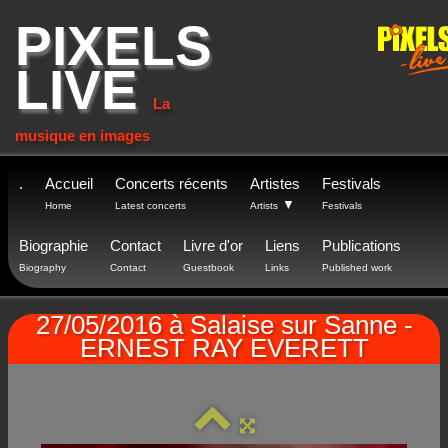
PIXELS
LIVE
La
musique en images
.
Accueil
Concerts récents
Artistes
Festivals
▼
Home
Latest concerts
Artists
Festivals
Biographie
Contact
Livre d'or
Liens
Publications
Biography
Contact
Guestbook
Links
Published work
27/05/2016 à Salaise sur Sanne -
ERNEST RAY EVERETT