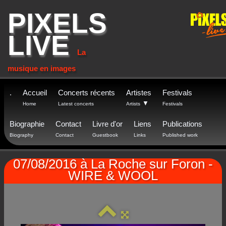
PIXELS
LIVE
La
musique en images
.
Accueil
Concerts récents
Artistes
Festivals
▼
Home
Latest concerts
Artists
Festivals
Biographie
Contact
Livre d'or
Liens
Publications
Biography
Contact
Guestbook
Links
Published work
07/08/2016 à La Roche sur Foron -
WIRE & WOOL