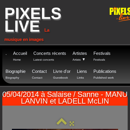
PIXELS
LIVE
La
musique en images
.
Accueil
Concerts récents
Artistes
Festivals
▼
Home
Latest concerts
Artists
Festivals
Biographie
Contact
Livre d'or
Liens
Publications
Biography
Contact
Guestbook
Links
Published work
05/04/2014 à Salaise / Sanne - MANU
LANVIN et LADELL McLIN