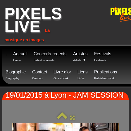
PIXELS
LIVE
La
musique en images
.
Accueil
Concerts récents
Artistes
Festivals
▼
Home
Latest concerts
Artists
Festivals
Biographie
Contact
Livre d'or
Liens
Publications
Biography
Contact
Guestbook
Links
Published work
19/01/2015 à Lyon - JAM SESSION