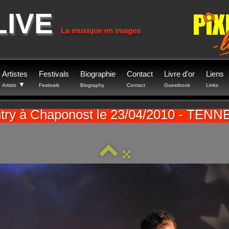
LIVE
La musique en images
Artistes
Festivals
Biographie
Contact
Livre d'or
Liens
▼
Artists
Festivals
Biography
Contact
Guestbook
Links
ntry à Chaponost le 23/04/2010 - TE