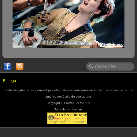
Festivals
Festivals
Biographie
Biography
Contact
Contact
Livre d'or
Guestbook
Liens
Logo
Links
Toutes les photos ne peuvent pas être utilisées, sous quelque forme que ce soit, sans une
autorisation écrite de son auteur.
Publications
Copyright © Emmanuel MARIN.
Published work
Tous droits réservés