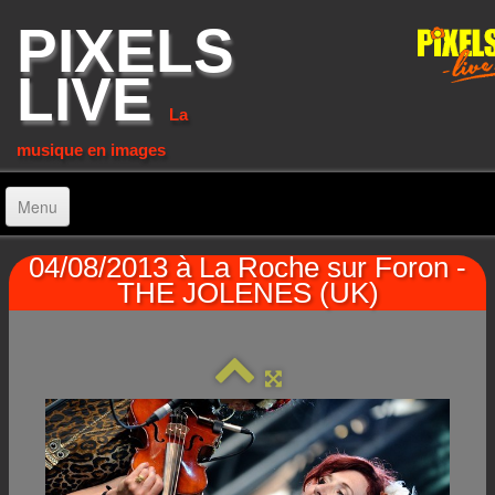
PIXELS
LIVE
La
musique en images
Menu
.
04/08/2013 à La Roche sur Foron -
THE JOLENES (UK)
Accueil
Home
Concerts récents
Latest concerts
Artistes
▼
Artists