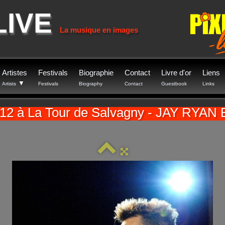
LIVE
La musique en images
Artistes
Festivals
Biographie
Contact
Livre d'or
Liens
▼
Artists
Festivals
Biography
Contact
Guestbook
Links
012 à La Tour de Salvagny - JAY RYAN