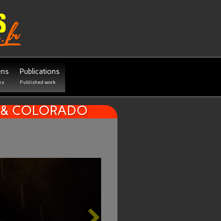
ens
Publications
ks
Published work
INS & COLORADO