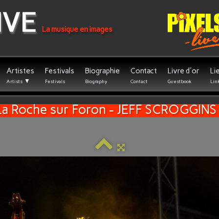
IVE
La musique en images
Artistes
Festivals
Biographie
Contact
Livre d'or
Li
▼
Artists
Festivals
Biography
Contact
Guestbook
Lin
La Roche sur Foron - JEFF SCROGG